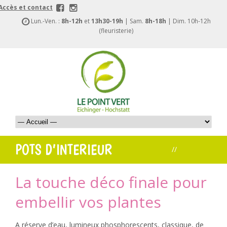
Accès et contact
Lun.-Ven. :
8h-12h
et
13h30-19h
| Sam.
8h-18h
| Dim. 10h-12h
(fleuristerie)
POTS D’INTERIEUR
//
<< Retour
La touche déco finale pour
embellir vos plantes
A réserve d’eau, lumineux phosphorescents, classique, de