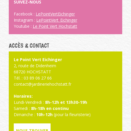
SUIVEZ-NOUS
Facebook :
LePointVertEichinger
Instagram :
LePointVert_Eichinger
Youtube :
Le Point Vert Hochstatt
ACCÈS & CONTACT
Le Point Vert Eichinger
2, route de Didenheim
68720 HOCHSTATT
Tél. : 03 89 06 27 66
contact@jardineriehochstatt.fr
Horaires:
Lundi-Vendredi :
8h-12h et 13h30-19h
Samedi :
8h-18h en continu
Dimanche :
10h-12h
(pour la fleuristerie)
NOUS TROUVER