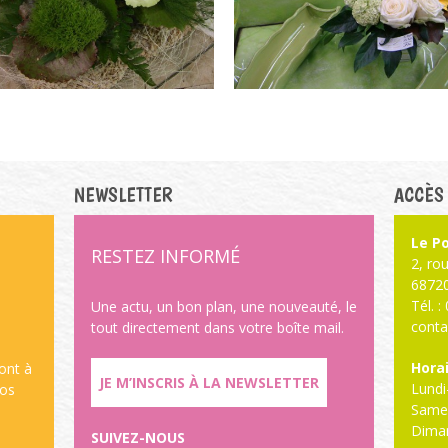
NEWSLETTER
ACCÈS
Le Po
RESTEZ INFORMÉ
2, ro
6872
Tél. 
,
Une actu, un bon plan, une nouveauté, le
conta
tout directement dans votre boîte mail.
Horai
sont à
JE M’INSCRIS À LA NEWSLETTER
Lundi
vos
Samed
Dima
SUIVEZ-NOUS