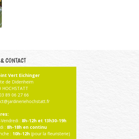
 & CONTACT
int Vert Eichinger
ute de Didenheim
0 HOCHSTATT
: 03 89 06 27 66
ct@jardineriehochstatt.fr
res:
-Vendredi :
8h-12h et 13h30-19h
i :
8h-18h en continu
nche :
10h-12h
(pour la fleuristerie)