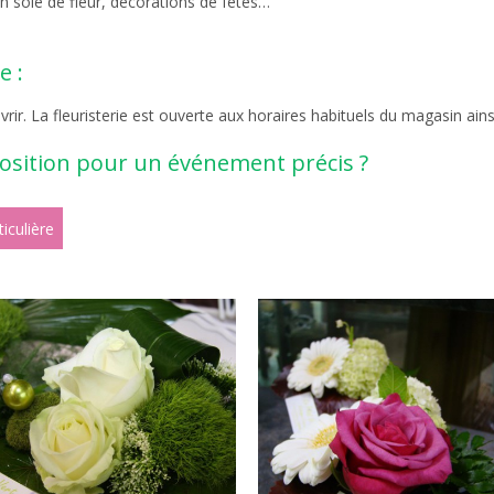
soie de fleur, décorations de fêtes…
e :
rir. La fleuristerie est ouverte aux horaires habituels du magasin ain
sition pour un événement précis ?
iculière