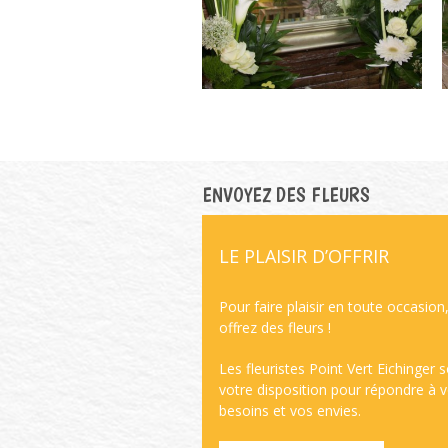
ENVOYEZ DES FLEURS
LE PLAISIR D’OFFRIR
Pour faire plaisir en toute occasion
offrez des fleurs !
Les fleuristes Point Vert Eichinger 
votre disposition pour répondre à 
besoins et vos envies.