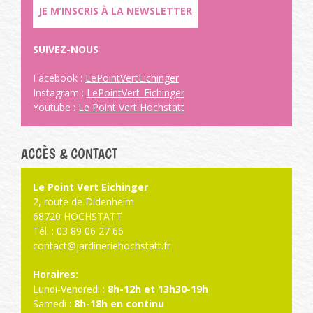
JE M’INSCRIS À LA NEWSLETTER
SUIVEZ-NOUS
Facebook :
LePointVertEichinger
Instagram :
LePointVert_Eichinger
Youtube :
Le Point Vert Hochstatt
ACCÈS & CONTACT
Le Point Vert Eichinger
2, route de Didenheim
68720 HOCHSTATT
Tél. : 03 89 06 27 66
contact@jardineriehochstatt.fr
Horaires:
Lundi-Vendredi :
8h-12h et 13h30-19h
Samedi :
8h-18h en continu