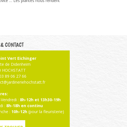
ativité … Les plantes nous rendent
 & CONTACT
int Vert Eichinger
ute de Didenheim
0 HOCHSTATT
: 03 89 06 27 66
ct@jardineriehochstatt.fr
res:
-Vendredi :
8h-12h et 13h30-19h
i :
8h-18h en continu
nche :
10h-12h
(pour la fleuristerie)