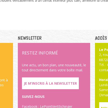
tribuent véritablement à un climat intérieur plus sain, améliore la cré
NEWSLETTER
ACCÈS
Le Po
RESTEZ INFORMÉ
2, ro
6872
Tél. 
,
Une actu, un bon plan, une nouveauté, le
conta
tout directement dans votre boîte mail.
Horai
sont à
JE M’INSCRIS À LA NEWSLETTER
Lundi
vos
Samed
Dima
SUIVEZ-NOUS
Facebook :
LePointVertEichinger