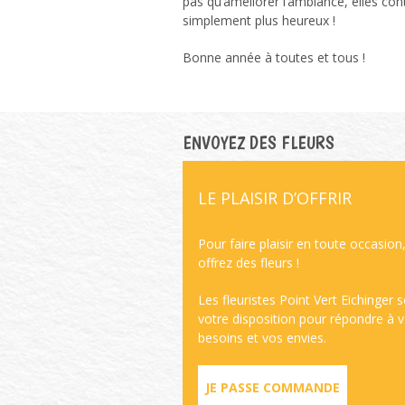
pas qu’améliorer l’ambiance, elles con
simplement plus heureux !
Bonne année à toutes et tous !
ENVOYEZ DES FLEURS
LE PLAISIR D’OFFRIR
Pour faire plaisir en toute occasion
offrez des fleurs !
Les fleuristes Point Vert Eichinger 
votre disposition pour répondre à 
besoins et vos envies.
JE PASSE COMMANDE