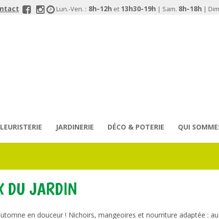
ontact
8h-12h
13h30-19h
8h-18h
Lun.-Ven. :
et
| Sam.
| Dim.
FLEURISTERIE
JARDINERIE
DÉCO & POTERIE
QUI SOMME
X DU JARDIN
’automne en douceur ! Nichoirs, mangeoires et nourriture adaptée : au