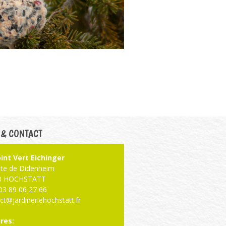
 & CONTACT
int Vert Eichinger
ute de Didenheim
0 HOCHSTATT
: 03 89 06 27 66
ct@jardineriehochstatt.fr
res: