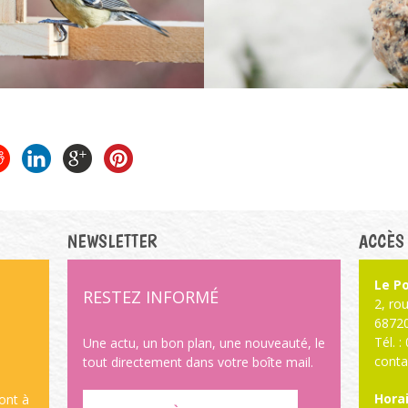
NEWSLETTER
ACCÈS
Le Po
RESTEZ INFORMÉ
2, ro
6872
Tél. 
,
Une actu, un bon plan, une nouveauté, le
conta
tout directement dans votre boîte mail.
Horai
sont à