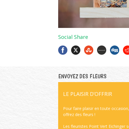
Social Share
ENVOYEZ DES FLEURS
LE PLAISIR D’OFFRIR
Pour faire plaisir en toute occasion
offrez des fleurs !
Les fleuristes Point Vert Eichinger 