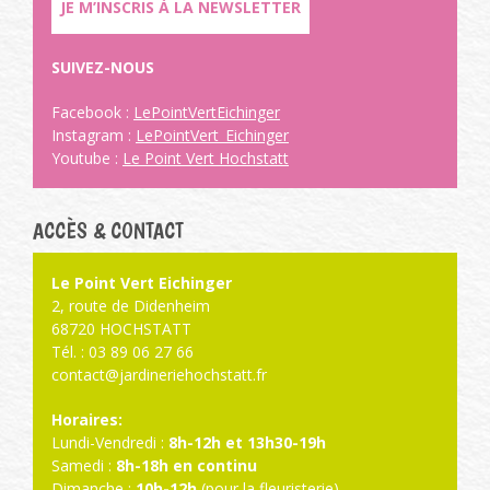
JE M’INSCRIS À LA NEWSLETTER
SUIVEZ-NOUS
Facebook :
LePointVertEichinger
Instagram :
LePointVert_Eichinger
Youtube :
Le Point Vert Hochstatt
ACCÈS & CONTACT
Le Point Vert Eichinger
2, route de Didenheim
68720 HOCHSTATT
Tél. : 03 89 06 27 66
contact@jardineriehochstatt.fr
Horaires:
Lundi-Vendredi :
8h-12h et 13h30-19h
Samedi :
8h-18h en continu
Dimanche :
10h-12h
(pour la fleuristerie)