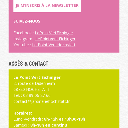
JE M’INSCRIS À LA NEWSLETTER
SUIVEZ-NOUS
Facebook :
LePointVertEichinger
Instagram :
LePointVert_Eichinger
Youtube :
Le Point Vert Hochstatt
ACCÈS & CONTACT
Le Point Vert Eichinger
2, route de Didenheim
68720 HOCHSTATT
Tél. : 03 89 06 27 66
contact@jardineriehochstatt.fr
Horaires:
Lundi-Vendredi :
8h-12h et 13h30-19h
Samedi :
8h-18h en continu