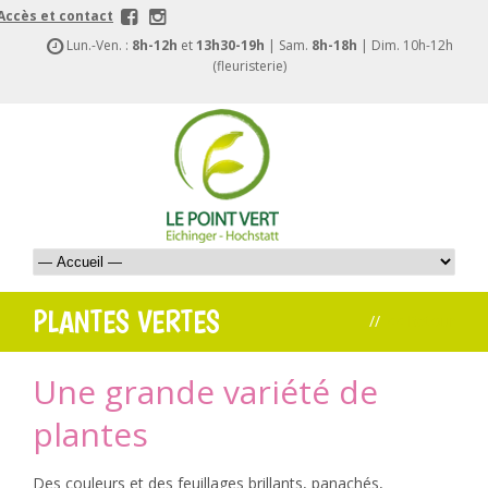
Accès et contact
Lun.-Ven. :
8h-12h
et
13h30-19h
| Sam.
8h-18h
| Dim. 10h-12h
(fleuristerie)
PLANTES VERTES
//
<< Retour
Une grande variété de
plantes
Des couleurs et des feuillages brillants, panachés,