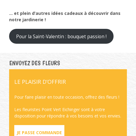
… et plein d’autres idées cadeaux
à découvrir dans
notre jardinerie !
Pour la Saint-Valentin : bouquet passion !
ENVOYEZ DES FLEURS
LE PLAISIR D’OFFRIR
Pour faire plaisir en toute occasion, offrez des fleurs !
Les fleuristes Point Vert Eichinger sont à votre
disposition pour répondre à vos besoins et vos envies.
JE PASSE COMMANDE