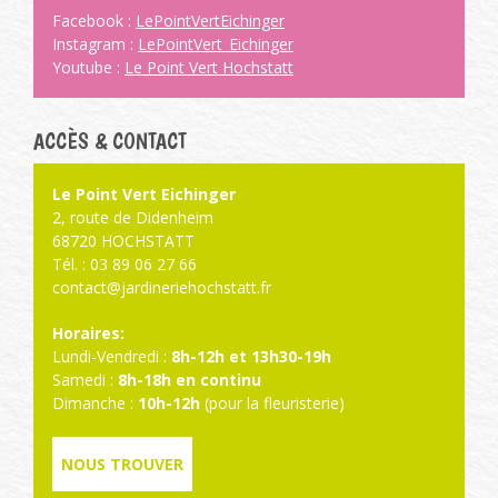
Facebook :
LePointVertEichinger
Instagram :
LePointVert_Eichinger
Youtube :
Le Point Vert Hochstatt
ACCÈS & CONTACT
Le Point Vert Eichinger
2, route de Didenheim
68720 HOCHSTATT
Tél. : 03 89 06 27 66
contact@jardineriehochstatt.fr
Horaires:
Lundi-Vendredi :
8h-12h et 13h30-19h
Samedi :
8h-18h en continu
Dimanche :
10h-12h
(pour la fleuristerie)
NOUS TROUVER