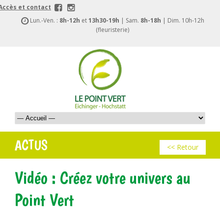
Accès et contact
Lun.-Ven. :
8h-12h
et
13h30-19h
| Sam.
8h-18h
| Dim. 10h-12h
(fleuristerie)
ACTUS
<< Retour
Vidéo : Créez votre univers au
Point Vert