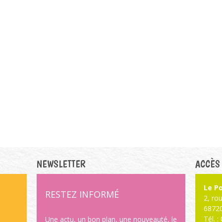
NEWSLETTER
ACCÈS
Le Po
RESTEZ INFORMÉ
2, ro
6872
Tél. 
,
Une actu, un bon plan, une nouveauté, le