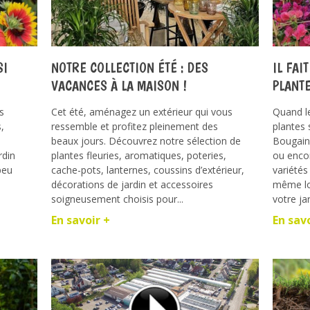
SI
NOTRE COLLECTION ÉTÉ : DES
IL FAI
VACANCES À LA MAISON !
PLANT
s
Cet été, aménagez un extérieur qui vous
Quand l
,
ressemble et profitez pleinement des
plantes 
beaux jours. Découvrez notre sélection de
Bougainv
rdin
plantes fleuries, aromatiques, poteries,
ou enco
peu
cache-pots, lanternes, coussins d’extérieur,
variétés
décorations de jardin et accessoires
même lor
soigneusement choisis pour...
votre jar
En savoir +
En sav