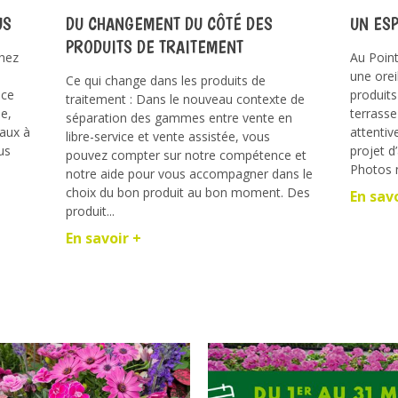
US
DU CHANGEMENT DU CÔTÉ DES
UN ES
PRODUITS DE TRAITEMENT
chez
Au Point
une orei
Ce qui change dans les produits de
nce
produits
traitement : Dans le nouveau contexte de
me,
terrasse
séparation des gammes entre vente en
taux à
attentiv
libre-service et vente assistée, vous
us
projet 
pouvez compter sur notre compétence et
Photos n
notre aide pour vous accompagner dans le
choix du bon produit au bon moment. Des
En sav
produit...
En savoir +