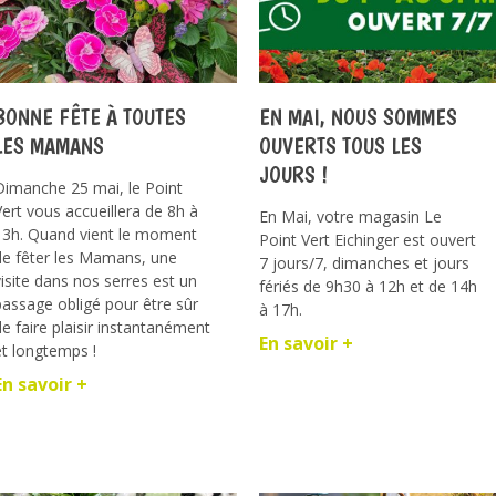
BONNE FÊTE À TOUTES
EN MAI, NOUS SOMMES
LES MAMANS
OUVERTS TOUS LES
JOURS !
Dimanche 25 mai, le Point
Vert vous accueillera de 8h à
En Mai, votre magasin Le
13h. Quand vient le moment
Point Vert Eichinger est ouvert
de fêter les Mamans, une
7 jours/7, dimanches et jours
visite dans nos serres est un
fériés de 9h30 à 12h et de 14h
passage obligé pour être sûr
à 17h.
de faire plaisir instantanément
En savoir +
et longtemps !
En savoir +