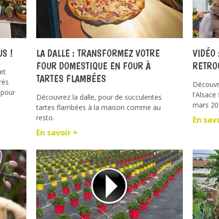
S !
LA DALLE : TRANSFORMEZ VOTRE
VIDÉO 
FOUR DOMESTIQUE EN FOUR À
RETRO
et
TARTES FLAMBÉES
rès
Découvre
 pour
l'Alsace
Découvrez la dalle, pour de succulentes
mars 20
tartes flambées à la maison comme au
resto.
En sav
En savoir +