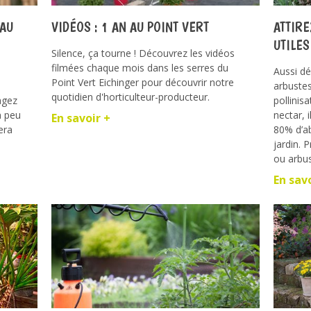
 AU
VIDÉOS : 1 AN AU POINT VERT
ATTIRE
UTILES
Silence, ça tourne ! Découvrez les vidéos
filmées chaque mois dans les serres du
Aussi dé
Point Vert Eichinger pour découvrir notre
arbustes
quotidien d'horticulteur-producteur.
agez
pollinis
n peu
nectar, 
En savoir +
era
80% d’ab
jardin. 
ou arbust
En sav