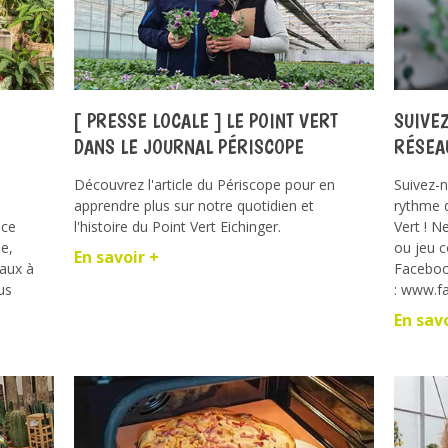
[ PRESSE LOCALE ] LE POINT VERT
SUIVEZ
DANS LE JOURNAL PÉRISCOPE
RÉSEA
Découvrez l'article du Périscope pour en
Suivez-
apprendre plus sur notre quotidien et
rythme d
nce
l'histoire du Point Vert Eichinger.
Vert ! N
me,
ou jeu c
En savoir +
taux à
Faceboo
us
: www.f
En sav