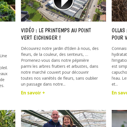
VIDÉO : LE PRINTEMPS AU POINT
OLLAS 
VERT EICHINGER !
POUR 
Découvrez notre jardin d’Eden à nous, des
Connaiss
fleurs, de la couleur, des senteurs, …
hydratat
. Une
Promenez-vous dans notre pépinière
l’irrigat
parmi les arbres fruitiers et arbustes, dans
est simpl
leil.
notre marché couvert pour découvrir
capuchon
eaux
toutes nos variétés de fleurs, sans oublier
l’eau. Le
 de
un passage dans notre...
et...
es.
En savoir +
En sav